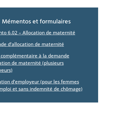
Mémentos et formulaires
o 6.02 – Allocation de maternité
e d’allocation de maternité
e complémentaire à la demande
ation de maternité (plusieurs
eurs)
ation d’employeur (pour les femmes
mploi et sans indemnité de chômage)