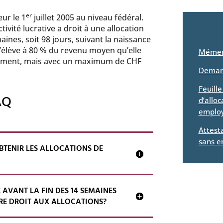
er
ur le 1
juillet 2005 au niveau fédéral.
vité lucrative a droit à une allocation
aines, soit 98 jours, suivant la naissance
s’élève à 80 % du revenu moyen qu’elle
Mément
hement, mais avec un maximum de CHF
Demand
Feuill
AQ
d’alloc
employ
Attest
sans e
BTENIR LES ALLOCATIONS DE
E AVANT LA FIN DES 14 SEMAINES
RE DROIT AUX ALLOCATIONS?