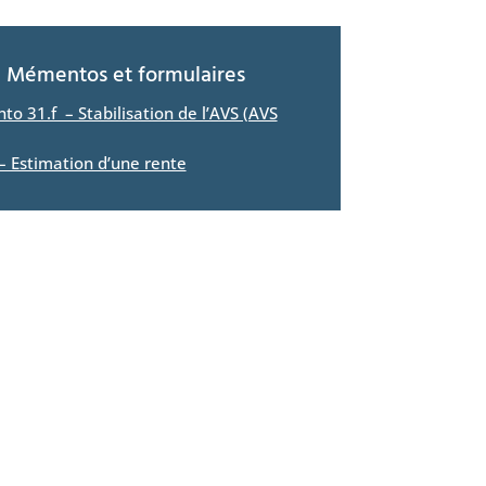
Mémentos et formulaires
o 31.f – Stabilisation de l’AVS (AVS
– Estimation d’une rente