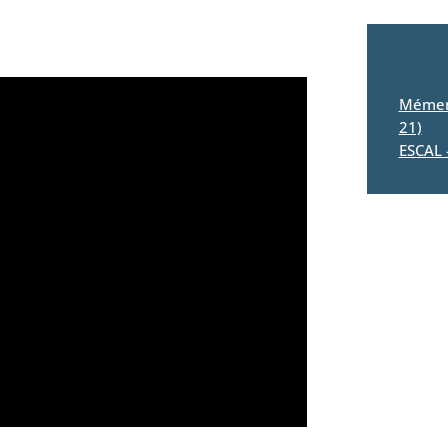
Mément
21)
ESCAL 