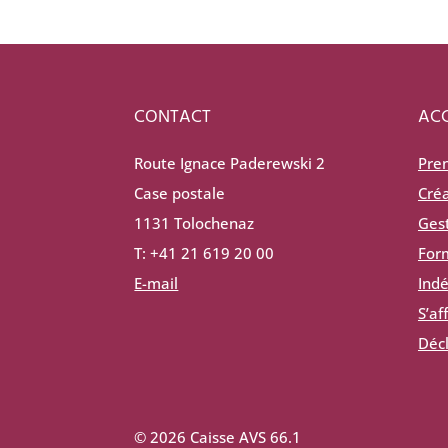
CONTACT
ACC
Route Ignace Paderewski 2
Pre
Case postale
Créa
1131 Tolochenaz
Gest
T: +41 21 619 20 00
For
E-mail
Ind
S’aff
Décl
© 2026 Caisse AVS 66.1